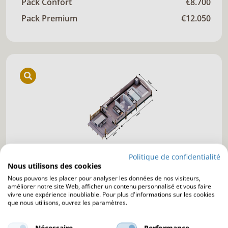
Pack Confort
€8.700
Pack Premium
€12.050
AN4 Fellow
Politique de confidentialité
Nous utilisons des cookies
27 m² surface totale
Nous pouvons les placer pour analyser les données de nos visiteurs,
améliorer notre site Web, afficher un contenu personnalisé et vous faire
3 x 7 mètres tente l'intérieur
vivre une expérience inoubliable. Pour plus d'informations sur les cookies
que nous utilisons, ouvrez les paramètres.
2 a 4 personnes
Nécessaire
Performance