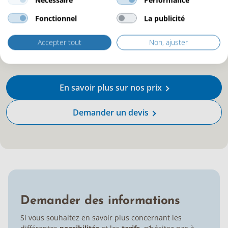
Pack Essentiel
€6.800
Fonctionnel
La publicité
Pack Confort
€13.500
Pack Premium
€18.750
Accepter tout
Non, ajuster
En savoir plus sur nos prix
Demander un devis
Demander des informations
Si vous souhaitez en savoir plus concernant les