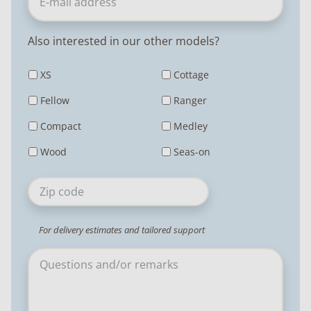
Also interested in our other models?
XS
Cottage
Fellow
Ranger
Compact
Medley
Wood
Seas-on
Code
postal
For delivery estimates and tailored support