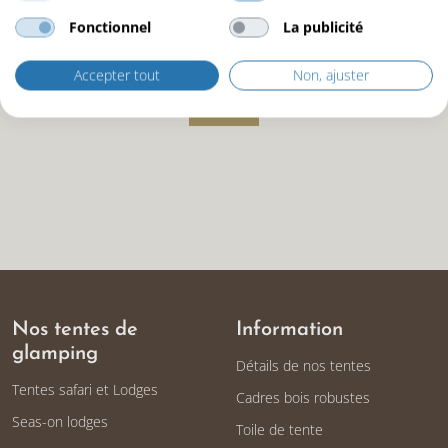
Nos partenaires
Fonctionnel
La publicité
Accepter tout
Non, ajuster
Nos tentes de
Information
glamping
Détails de nos tentes
Tentes safari et Lodges
Cadres bois robustes
Seas-on lodges
Toile de tente