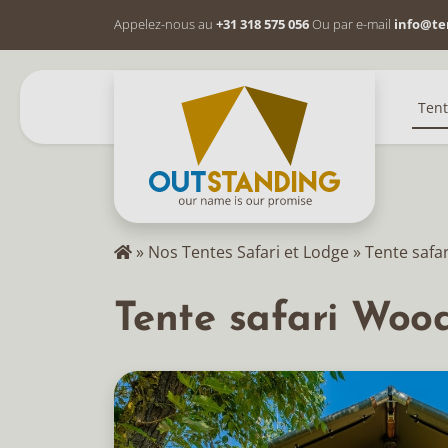
Appelez-nous au
+31 318 575 056
Ou par e-mail
info@te
Tent
»
Nos Tentes Safari et Lodge
»
Tente safa
Tente safari Woo