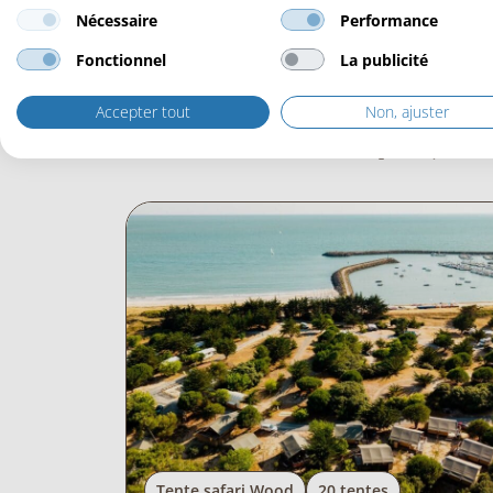
Nécessaire
Performance
Fonctionnel
La publicité
Accepter tout
Non, ajuster
Découvrez des projet
Tente safari Wood
20 tentes