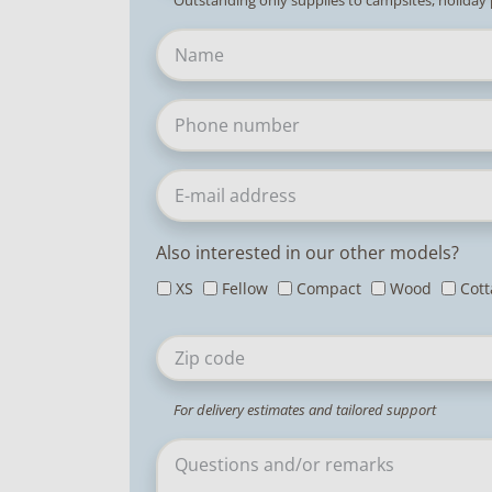
Outstanding only supplies to campsites, holiday
Also interested in our other models?
XS
Fellow
Compact
Wood
Cot
For delivery estimates and tailored support