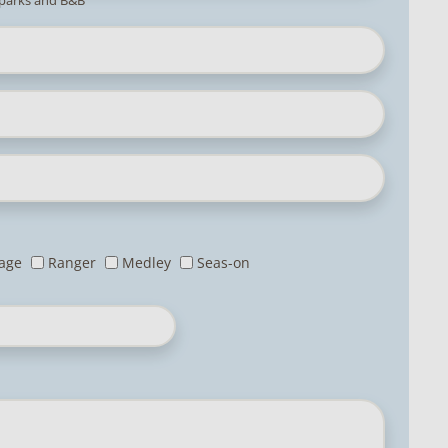
 parks and B&B
tage
Ranger
Medley
Seas-on
Code
postal