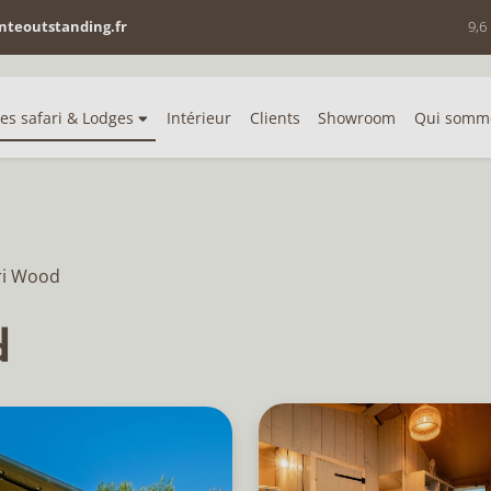
nteoutstanding.fr
9,6
es safari & Lodges
Intérieur
Clients
Showroom
Qui somm
ri Wood
d