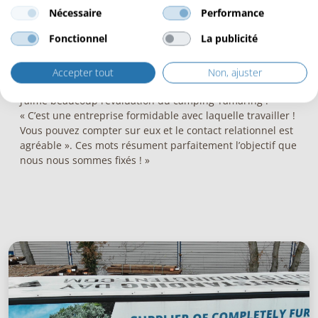
que nos clients soient satisfaits ! Et lorsque nous
Nécessaire
Performance
constatons la satisfaction exprimée par nos clients, nous
ne pouvons qu’en être fiers ! »
Fonctionnel
La publicité
Quel est le plus beau compliment qu’un client
Accepter tout
Non, ajuster
vous a fait en 2021 ?
J’aime beaucoup l’évaluation du camping Tamaring :
« C’est une entreprise formidable avec laquelle travailler !
Vous pouvez compter sur eux et le contact relationnel est
agréable ». Ces mots résument parfaitement l’objectif que
nous nous sommes fixés ! »