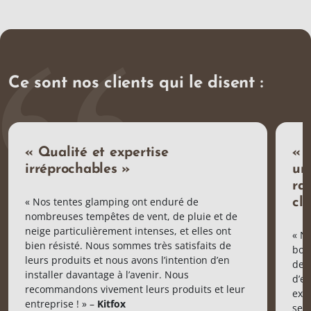
Ce sont nos clients qui le disent :
« Qualité et expertise
« 
irréprochables »
un
ra
« Nos tentes glamping ont enduré de
cl
nombreuses tempêtes de vent, de pluie et de
neige particulièrement intenses, et elles ont
« N
bien résisté. Nous sommes très satisfaits de
bon
leurs produits et nous avons l’intention d’en
de 
installer davantage à l’avenir. Nous
d’e
recommandons vivement leurs produits et leur
exp
entreprise ! » –
Kitfox
serv