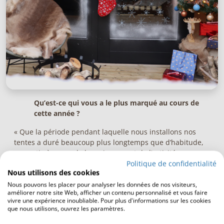
Qu’est-ce qui vous a le plus marqué au cours de
cette année ?
« Que la période pendant laquelle nous installons nos
tentes a duré beaucoup plus longtemps que d’habitude,
en partie à cause de la croissance et de l’activité au
Benelux. Cela a entraîné un certain nombre de défis à
Politique de confidentialité
Nous utilisons des cookies
relever, mais nous avons fait notre maximum pour livrer
tous nos projets selon les délais impartis et
Nous pouvons les placer pour analyser les données de nos visiteurs,
améliorer notre site Web, afficher un contenu personnalisé et vous faire
conformément aux attentes de nos clients. Du logisticien
vivre une expérience inoubliable. Pour plus d'informations sur les cookies
au commercial, nous nous sommes tous investis dans ces
que nous utilisons, ouvrez les paramètres.
projets de construction avec un unique objectif en tête :