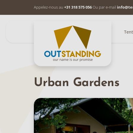
Appelez-nous au
+31 318 575 056
Ou par e-mail
info@te
Tent
Urban Gardens