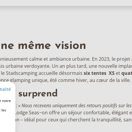
une même vision
eusement calme et ambiance urbaine. En 2023, le projet 
s urbaine verdoyante. Un an plus tard, une nouvelle implant
, le Stadscamping accueille désormais
six tentes XS
et
quat
ence glamping unique, été comme hiver, au cœur de la ville.
ialité
 qui surprend
r notre
nanimes :
« Nous recevons uniquement des retours positifs sur les 
 les
s. »
Le Lodge Seas~on offre un séjour confortable, élégant e
te saison – idéal pour ceux qui cherchent la tranquillité, sans 