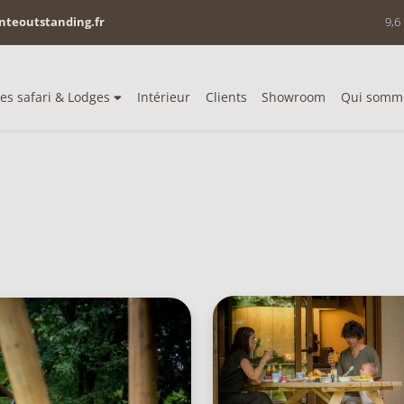
nteoutstanding.fr
9,6
es safari & Lodges
Intérieur
Clients
Showroom
Qui somm