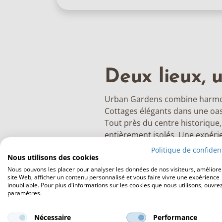
Deux lieux, 
Urban Gardens combine harmoni
Cottages élégants dans une oasi
Tout près du centre historique
entièrement isolés. Une expéri
Politique de confident
Une expérience
Nous utilisons des cookies
Nous pouvons les placer pour analyser les données de nos visiteurs, améliore
Les retours des clients sont u
site Web, afficher un contenu personnalisé et vous faire vivre une expérience
inoubliable. Pour plus d'informations sur les cookies que nous utilisons, ouvrez
sont toujours agréablement surpri
paramètres.
optimale, il est parfait pour tou
Nécessaire
Performance