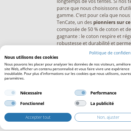
longtemps de vos tentes. Si nos t
parce que nous choisissons d’uti
gamme. C’est pour cela que nous a
TenCate, un des
pionniers sur c
composée de 50 % de coton et de
gagnante : le coton respire et rég
robustesse et durabilité et permet
en conservant le plaisir d’un maté
Politique de confident
Nous utilisons des cookies
Regarder
la vidéo
sur la toile Ten
Nous pouvons les placer pour analyser les données de nos visiteurs, améliore
site Web, afficher un contenu personnalisé et vous faire vivre une expérience
La qualité jusque dans
inoubliable. Pour plus d'informations sur les cookies que nous utilisons, ouvrez
paramètres.
Outstanding accorde une attention
tentes jusque dans les moindres d
Nécessaire
Performance
qualité à tous les niveaux :
la toile
Fonctionnel
La publicité
la façon dont la tente est construi
Accepter tout
Non, ajuster
Structure en bois de
100 mm
classiques de 80 mm.