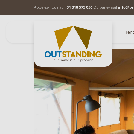
Appelez-nous au
+31 318 575 056
Ou par e-mail
info@te
Tent