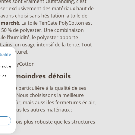
entes sont vraiment Outstanding, c’est
liser exclusivement des matériaux haut de
vons choisi sans hésitation la toile de
e marché
. La
toile TenCate
PolyCotton est
 50 % de polyester. Une combinaison
ule l’humidité, le polyester apporte
 ainsi un usage intensif de la tente. Tout
riau naturel.
ialité
Cate PolyCotton
r notre
 les moindres détails
 les
 toute particulière à la qualité de ses
étails. Nous choisissons la meilleure
, bien sûr, mais aussi les fermetures éclair,
te et tous les autres matériaux :
, deux fois plus robuste que les structures