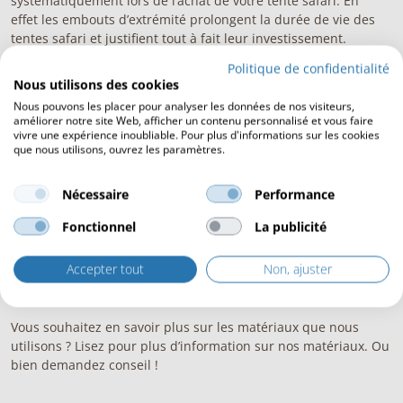
systématiquement lors de l’achat de votre
tente safari.
En
effet
les embouts d’extrémité
prolongent la durée de vie des
tentes safari et justifient tout à fait leur investissement.
Politique de confidentialité
En général, des cliquets sont montés au bout des travées. C’est
Nous utilisons des cookies
ce que nous faisions aussi jusqu’à ce que nous remarquions
Nous pouvons les placer pour analyser les données de nos visiteurs,
que le bout des poutres en bois de sapin devenaient poreux à
améliorer notre site Web, afficher un contenu personnalisé et vous faire
cause des intempéries. Cela pose problème dès le moment où
vivre une expérience inoubliable. Pour plus d'informations sur les cookies
les boulons commencent à rouiller à cause du temps. Par
que nous utilisons, ouvrez les paramètres.
vents violents le boulon rouillé peut en effet rompre ou même
être arraché du
bois
. Dans les deux les cas les travées
Nécessaire
Performance
peuvent, par vents violents, se détacher ou même s’envoler.
Ayant constaté ce problème nous avons développé un embout
Fonctionnel
La publicité
d’extrémité qui y remédie.
Accepter tout
Non, ajuster
Nos nouveaux embouts d’extrémité présentent un énorme
avantage pour prolonger la durée de vie de vos
tentes safari
!
Vous souhaitez en savoir plus sur les matériaux que nous
utilisons ? Lisez pour plus
d’information sur nos matériaux
. Ou
bien demandez
conseil
!