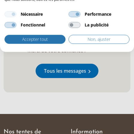
Le ressenti de l’équipe d’Outstanding
concernant 2022
Nécessaire
Performance
Outstanding s’installe en France !
Conseils & idées d’aménagement
Fonctionnel
La publicité
intérieur de votre tente Safari
2021 : une année pleine d’opportunités
Accepter tout
Non, ajuster
!
Merci de votre confiance !
Tous les messages
Nos tentes de
Information