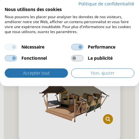
Politique de confidentialité
Choisissez votre couleur de
Nous utilisons des cookies
toiture stretch : sable ou
Nous pouvons les placer pour analyser les données de nos visiteurs,
taupe
améliorer notre site Web, afficher un contenu personnalisé et vous faire
vivre une expérience inoubliable. Pour plus d'informations sur les cookies
que nous utilisons, ouvrez les paramètres.
Notre toiture stretch est disponible en deux
couleurs : sable et taupe. Choisissez celle qui
correspond le mieux à l’esthétique de votre
Nécessaire
Performance
camping.
Fonctionnel
La publicité
Accepter tout
Non, ajuster