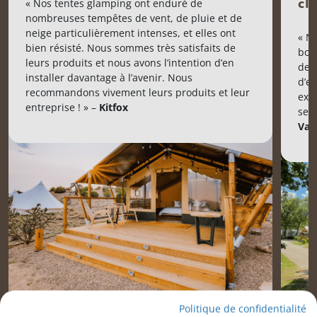
« Nos tentes glamping ont enduré de
cl
nombreuses tempêtes de vent, de pluie et de
neige particulièrement intenses, et elles ont
« N
bien résisté. Nous sommes très satisfaits de
bon
leurs produits et nous avons l’intention d’en
de 
installer davantage à l’avenir. Nous
d’e
recommandons vivement leurs produits et leur
exp
entreprise ! » –
Kitfox
serv
Vac
Politique de confidentialité