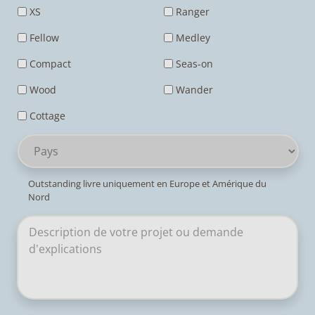
XS
Ranger
Fellow
Medley
Compact
Seas-on
Wood
Wander
Cottage
Pays
Outstanding livre uniquement en Europe et Amérique du
Nord